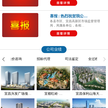
喜报 | 热烈祝贺我公…
各县市区、宜昌高新区市场监督管理
局，局属各单位，各相…
公司业绩
造价咨询
招标代理
司法鉴定
全过程跟踪审计
宜昌兴发广场项…
宜都红岭·…
宜昌保利山海大…