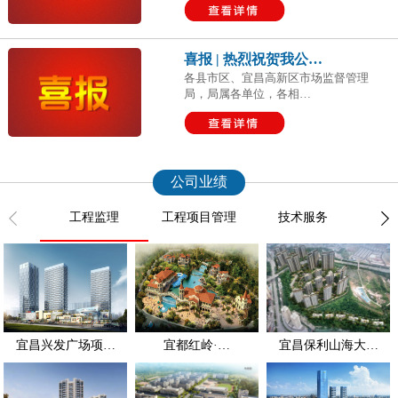
喜报 | 热烈祝贺我公…
各县市区、宜昌高新区市场监督管理
局，局属各单位，各相…
公司业绩
工程监理
工程项目管理
技术服务
造
宜昌兴发广场项…
宜都红岭·…
宜昌保利山海大…